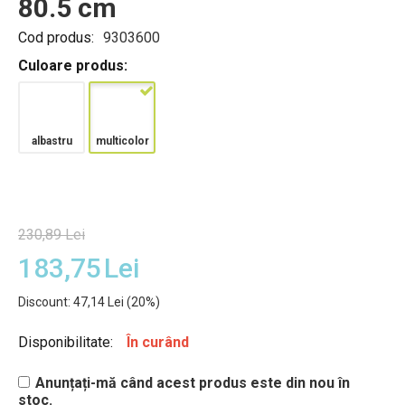
80.5 cm
Cod produs:
9303600
Culoare produs:
albastru
multicolor
230,89
Lei
183,75
Lei
Discount:
47,14
Lei
(
20
%)
Disponibilitate:
În curând
Anunțați-mă când acest produs este din nou în
stoc.