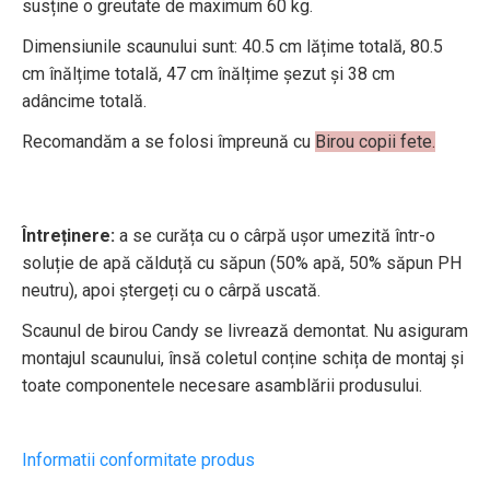
susține o greutate de maximum 60 kg.
Dimensiunile scaunului sunt: 40.5 cm lățime totală, 80.5
cm înălțime totală, 47 cm înălțime șezut și 38 cm
adâncime totală.
Recomandăm a se folosi împreună cu
Birou copii fete
.
Întreținere:
a se curăța cu o cârpă ușor umezită într-o
soluție de apă călduță cu săpun (50% apă, 50% săpun PH
neutru), apoi ștergeți cu o cârpă uscată.
Scaunul de birou Candy se livrează demontat. Nu asiguram
montajul scaunului, însă coletul conține schița de montaj și
toate componentele necesare asamblării produsului.
Informatii conformitate produs