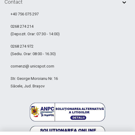
Contact
+40 756 075 297
0268 274 214
(Depozit. Orar: 07:30 - 14:00)
0268 274 972
(Sediu. Orar: 08:00 - 16.30)
comenzi@ unicspot.com
Str. George Moroianu Nr. 16
Săcele, Jud. Brașov