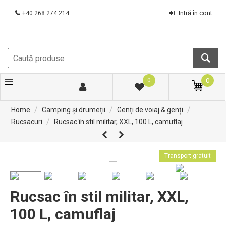
Intră în cont
+40 268 274 214
0
0
/
/
/
Home
Camping și drumeții
Genți de voiaj & genți
/
Rucsacuri
Rucsac în stil militar, XXL, 100 L, camuflaj
Transport gratuit
Rucsac în stil militar, XXL,
100 L, camuflaj