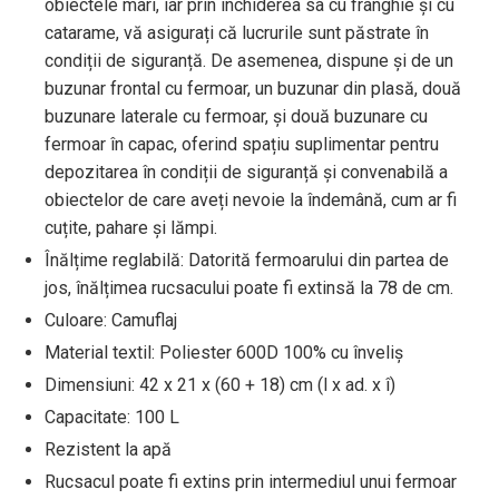
obiectele mari, iar prin închiderea sa cu frânghie și cu
catarame, vă asigurați că lucrurile sunt păstrate în
condiții de siguranță. De asemenea, dispune și de un
buzunar frontal cu fermoar, un buzunar din plasă, două
buzunare laterale cu fermoar, și două buzunare cu
fermoar în capac, oferind spațiu suplimentar pentru
depozitarea în condiții de siguranță și convenabilă a
obiectelor de care aveți nevoie la îndemână, cum ar fi
cuțite, pahare și lămpi.
Înălțime reglabilă: Datorită fermoarului din partea de
jos, înălțimea rucsacului poate fi extinsă la 78 de cm.
Culoare: Camuflaj
Material textil: Poliester 600D 100% cu înveliș
Dimensiuni: 42 x 21 x (60 + 18) cm (l x ad. x î)
Capacitate: 100 L
Rezistent la apă
Rucsacul poate fi extins prin intermediul unui fermoar