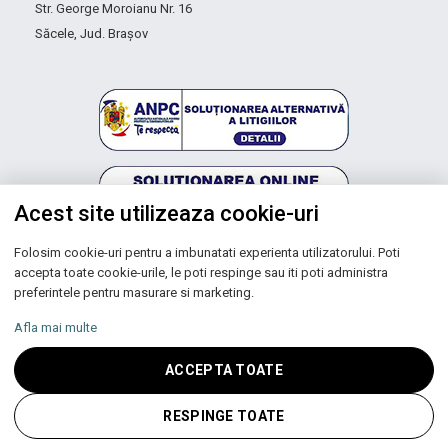
Str. George Moroianu Nr. 16
Săcele, Jud. Brașov
Acest site utilizeaza cookie-uri
Folosim cookie-uri pentru a imbunatati experienta utilizatorului. Poti
Autoritatea Națională pentru Protecția Consumatorilor
accepta toate cookie-urile, le poti respinge sau iti poti administra
preferintele pentru masurare si marketing.
Afla mai multe
Copyright © 2026 UNIC SPOT RO S.R.L.
ACCEPTA TOATE
CUI: RO 13753590, Reg. Com. J200100027208
RESPINGE TOATE