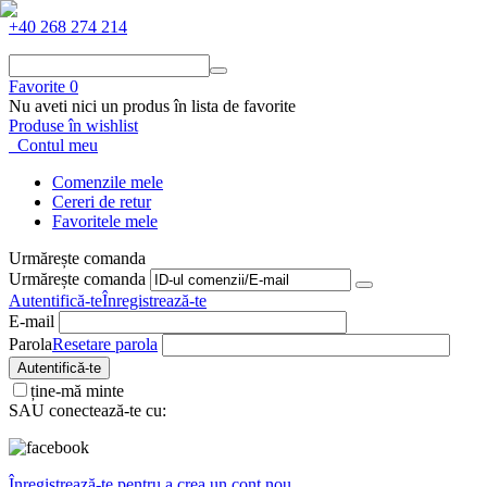
+40 268 274 214
Favorite
0
Nu aveti nici un produs în lista de favorite
Produse în wishlist
Contul meu
Comenzile mele
Cereri de retur
Favoritele mele
Urmărește comanda
Urmărește comanda
Autentifică-te
Înregistrează-te
E-mail
Parola
Resetare parola
Autentifică-te
ține-mă minte
SAU conectează-te cu:
Înregistrează-te pentru a crea un cont nou