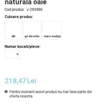
naturală oaie
Cod produs:
v-283886
Culoare produs:
alb
gri deschis
maro melanj
Numar bucati/piese:
218,47
Lei
Pentru moment acest produs nu mai face parte din
oferta noastra.