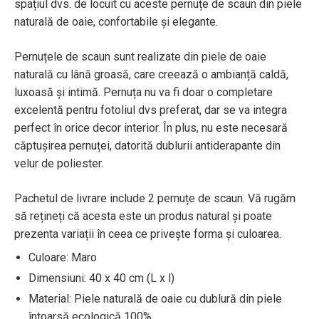
spațiul dvs. de locuit cu aceste pernuțe de scaun din piele
naturală de oaie, confortabile și elegante.
Pernuțele de scaun sunt realizate din piele de oaie
naturală cu lână groasă, care creează o ambianță caldă,
luxoasă și intimă. Pernuța nu va fi doar o completare
excelentă pentru fotoliul dvs preferat, dar se va integra
perfect în orice decor interior. În plus, nu este necesară
căptușirea pernuței, datorită dublurii antiderapante din
velur de poliester.
Pachetul de livrare include 2 pernuțe de scaun. Vă rugăm
să rețineți că acesta este un produs natural și poate
prezenta variații în ceea ce privește forma și culoarea.
Culoare: Maro
Dimensiuni: 40 x 40 cm (L x l)
Material: Piele naturală de oaie cu dublură din piele
întoarsă ecologică 100%