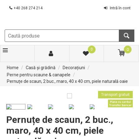
Intră în cont
+40 268 274 214
0
0
/
/
/
Home
Casă și grădină
Decorațiuni
/
Perne pentru scaune & canapele
Pernuțe de scaun, 2 buc., maro, 40 x 40 cm, piele naturală oaie
Transport gratuit
Pernuțe de scaun, 2 buc.,
maro, 40 x 40 cm, piele