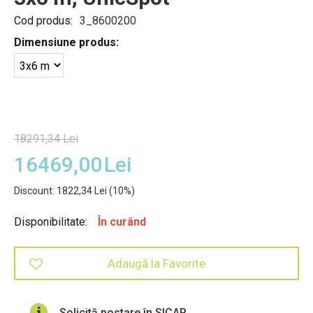
Cod produs:
3_8600200
Dimensiune produs:
18291,34
Lei
16469,00
Lei
Discount:
1822,34
Lei
(
10
%)
Disponibilitate:
În curând
Adaugă la Favorite
Solicită postare în SICAP