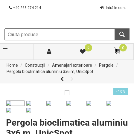
Intră în cont
+40 268 274 214
0
0
/
/
/
/
Home
Construcții
Amenajari exterioare
Pergole
Pergola bioclimatica aluminiu 3x6 m, UnicSpot
- 10%
Pergola bioclimatica aluminiu
3x6 m, UnicSpot