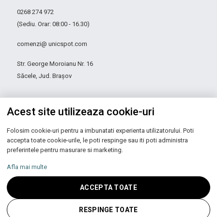
0268 274 972
(Sediu. Orar: 08:00 - 16.30)
comenzi@ unicspot.com
Str. George Moroianu Nr. 16
Săcele, Jud. Brașov
Acest site utilizeaza cookie-uri
Folosim cookie-uri pentru a imbunatati experienta utilizatorului. Poti
accepta toate cookie-urile, le poti respinge sau iti poti administra
preferintele pentru masurare si marketing.
Autoritatea Națională pentru Protecția Consumatorilor
Afla mai multe
ACCEPTA TOATE
Copyright © 2026 UNIC SPOT RO S.R.L.
CUI: RO 13753590, Reg. Com. J200100027208
RESPINGE TOATE