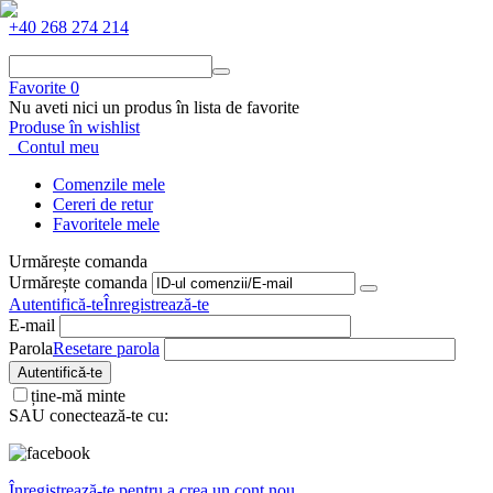
+40 268 274 214
Favorite
0
Nu aveti nici un produs în lista de favorite
Produse în wishlist
Contul meu
Comenzile mele
Cereri de retur
Favoritele mele
Urmărește comanda
Urmărește comanda
Autentifică-te
Înregistrează-te
E-mail
Parola
Resetare parola
Autentifică-te
ține-mă minte
SAU conectează-te cu:
Înregistrează-te pentru a crea un cont nou