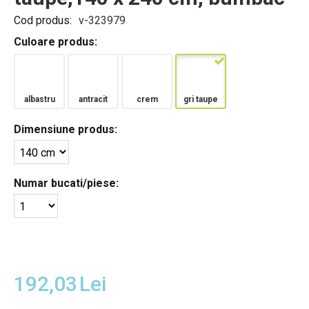
Cod produs:
v-323979
Culoare produs:
albastru
antracit
crem
gri taupe
Dimensiune produs:
Numar bucati/piese:
192,03
Lei