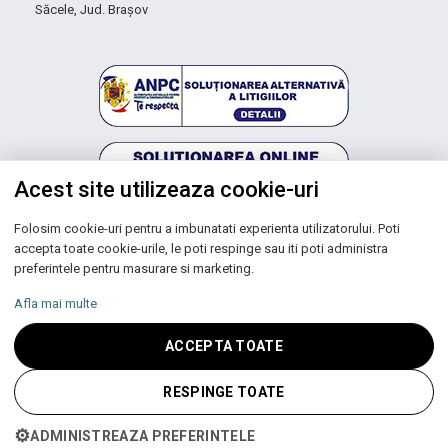
Săcele, Jud. Brașov
Acest site utilizeaza cookie-uri
Folosim cookie-uri pentru a imbunatati experienta utilizatorului. Poti
Autoritatea Națională pentru Protecția Consumatorilor
accepta toate cookie-urile, le poti respinge sau iti poti administra
preferintele pentru masurare si marketing.
Afla mai multe
Copyright © 2026 UNIC SPOT RO S.R.L.
ACCEPTA TOATE
CUI: RO 13753590, Reg. Com. J200100027208
RESPINGE TOATE
⚙
ADMINISTREAZA PREFERINTELE