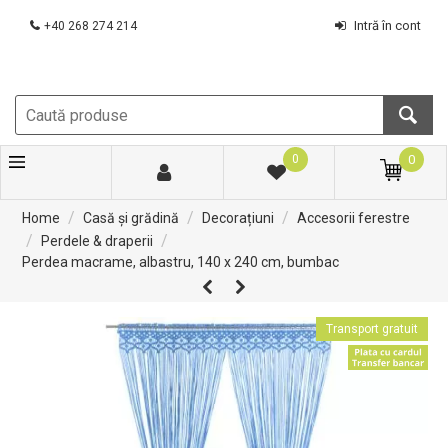
Intră în cont
+40 268 274 214
0
0
/
/
/
Home
Casă și grădină
Decorațiuni
Accesorii ferestre
/
/
Perdele & draperii
Perdea macrame, albastru, 140 x 240 cm, bumbac
Transport gratuit