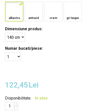
albastru
antracit
crem
gri taupe
Dimensiune produs:
Numar bucati/piese:
122,45
Lei
Disponibilitate:
In stoc
+
−