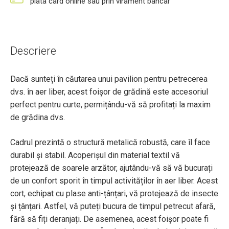
plata card online sau prin virament bancar
Descriere
Dacă sunteți în căutarea unui pavilion pentru petrecerea
dvs. în aer liber, acest foișor de grădină este accesoriul
perfect pentru curte, permițându-vă să profitați la maxim
de grădina dvs.
Cadrul prezintă o structură metalică robustă, care îl face
durabil și stabil. Acoperișul din material textil vă
protejează de soarele arzător, ajutându-vă să vă bucurați
de un confort sporit în timpul activităților în aer liber. Acest
cort, echipat cu plase anti-țânțari, vă protejează de insecte
și țânțari. Astfel, vă puteți bucura de timpul petrecut afară,
fără să fiți deranjați. De asemenea, acest foișor poate fi