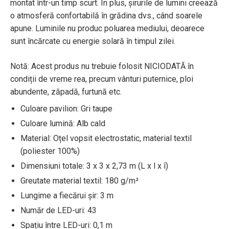
montat într-un timp scurt. În plus, șirurile de lumini creează
o atmosferă confortabilă în grădina dvs., când soarele
apune. Luminile nu produc poluarea mediului, deoarece
sunt încărcate cu energie solară în timpul zilei.
Notă: Acest produs nu trebuie folosit NICIODATĂ în
condiții de vreme rea, precum vânturi puternice, ploi
abundente, zăpadă, furtună etc.
Culoare pavilion: Gri taupe
Culoare lumină: Alb cald
Material: Oțel vopsit electrostatic, material textil
(poliester 100%)
Dimensiuni totale: 3 x 3 x 2,73 m (L x l x î)
Greutate material textil: 180 g/m²
Lungime a fiecărui șir: 3 m
Număr de LED-uri: 43
Spațiu între LED-uri: 0,1 m