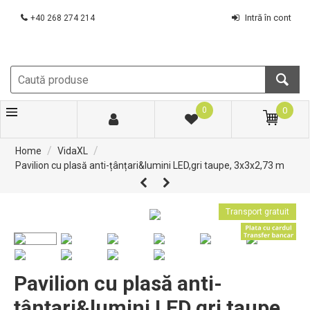
Intră în cont
+40 268 274 214
0
0
/
/
Home
VidaXL
Pavilion cu plasă anti-țânțari&lumini LED,gri taupe, 3x3x2,73 m
Transport gratuit
Pavilion cu plasă anti-
țânțari&lumini LED,gri taupe,