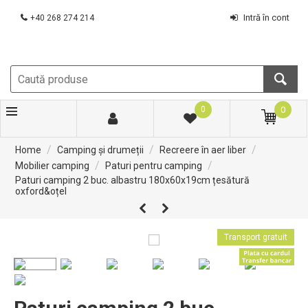
Intră în cont
+40 268 274 214
0
0
/
/
/
Home
Camping și drumeții
Recreere în aer liber
/
/
Mobilier camping
Paturi pentru camping
Paturi camping 2 buc. albastru 180x60x19cm țesătură
oxford&oțel
Transport gratuit