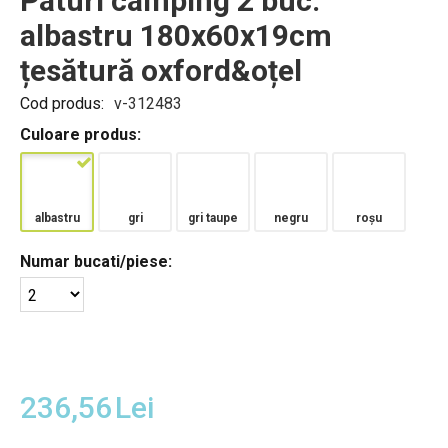
Paturi camping 2 buc.
albastru 180x60x19cm
țesătură oxford&oțel
Cod produs:
v-312483
Culoare produs:
albastru
gri
gri taupe
negru
roșu
Numar bucati/piese:
236,56
Lei