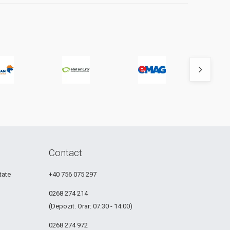
Contact
tate
+40 756 075 297
0268 274 214
(Depozit. Orar: 07:30 - 14:00)
0268 274 972