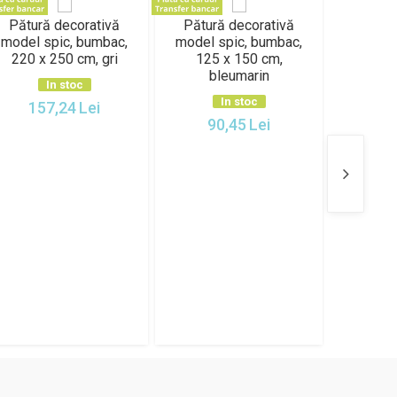
Pătură decorativă
Pătură decorativă
Pătur
model spic, bumbac,
model spic, bumbac,
model s
220 x 250 cm, gri
125 x 150 cm,
220 
bleumarin
bl
In stoc
In stoc
157,24
Lei
90,45
Lei
15