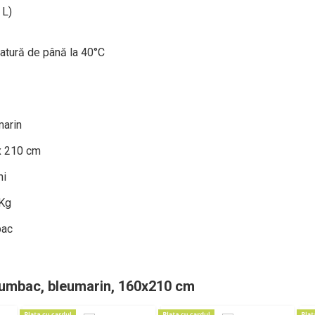
 L)
ratură de până la 40°C
marin
x 210 cm
ni
 Kg
ac
bumbac, bleumarin, 160x210 cm