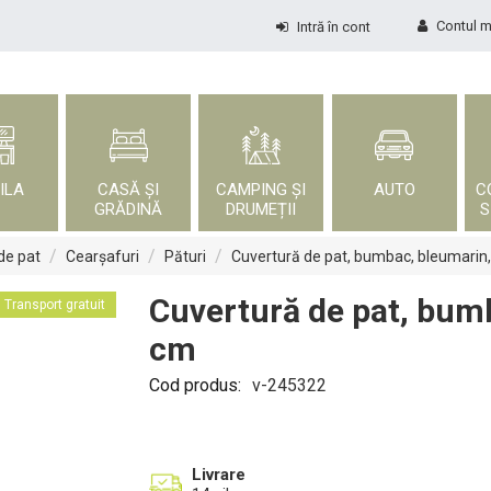
Contul 
Intră în cont
ILA
CASĂ ȘI
CAMPING ȘI
AUTO
C
GRĂDINĂ
DRUMEȚII
S
/
/
/
 de pat
Cearșafuri
Pături
Cuvertură de pat, bumbac, bleumarin
Cuvertură de pat, bum
Transport gratuit
cm
Cod produs:
v-245322
Livrare