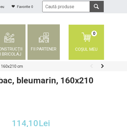
meu
Favorite
0
0
ONSTRUCȚII
FII PARTENER
COȘUL MEU
I BRICOLAJ
, 160x210 cm
bac, bleumarin, 160x210
114,10
Lei