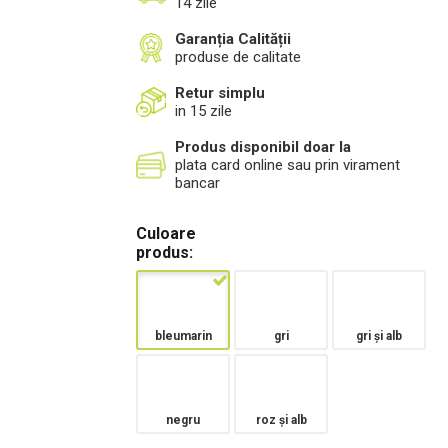
14 zile
Garanția Calității
produse de calitate
Retur simplu
in 15 zile
Produs disponibil doar la
plata card online sau prin virament
bancar
Culoare
produs:
bleumarin
gri
gri și alb
negru
roz și alb