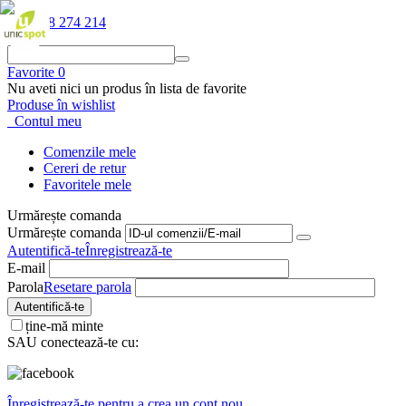
+40 268 274 214
Favorite
0
Nu aveti nici un produs în lista de favorite
Produse în wishlist
Contul meu
Comenzile mele
Cereri de retur
Favoritele mele
Urmărește comanda
Urmărește comanda
Autentifică-te
Înregistrează-te
E-mail
Parola
Resetare parola
Autentifică-te
ține-mă minte
SAU conectează-te cu:
Înregistrează-te pentru a crea un cont nou