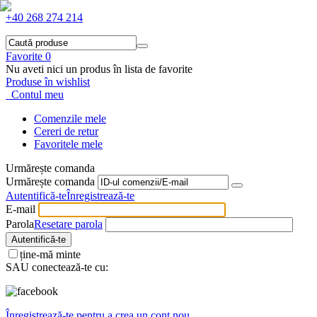
+40 268 274 214
Favorite
0
Nu aveti nici un produs în lista de favorite
Produse în wishlist
Contul meu
Comenzile mele
Cereri de retur
Favoritele mele
Urmărește comanda
Urmărește comanda
Autentifică-te
Înregistrează-te
E-mail
Parola
Resetare parola
Autentifică-te
ține-mă minte
SAU conectează-te cu:
Înregistrează-te pentru a crea un cont nou