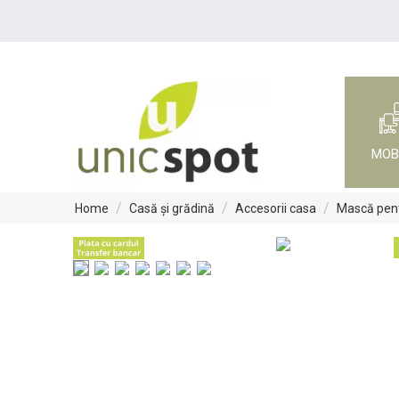
MOB
/
/
/
Home
Casă și grădină
Accesorii casa
Mască pent