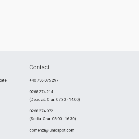
Contact
tate
+40 756 075 297
0268 274 214
(Depozit. Orar: 07:30 - 14:00)
0268 274 972
(Sediu. Orar: 08:00 - 16.30)
comenzi@ unicspot.com