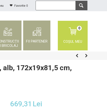
meu
Favorite
0
0
ONSTRUCȚII
FII PARTENER
COȘUL MEU
I BRICOLAJ
, alb, 172x19x81,5 cm,
669,31
Lei