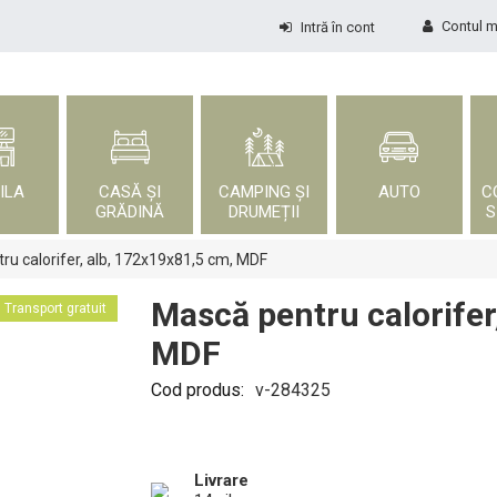
Contul 
Intră în cont
ILA
CASĂ ȘI
CAMPING ȘI
AUTO
C
GRĂDINĂ
DRUMEȚII
S
ru calorifer, alb, 172x19x81,5 cm, MDF
Mască pentru calorifer
Transport gratuit
MDF
Cod produs:
v-284325
Livrare