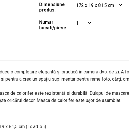
Dimensiune
produs:
Numar
bucati/piese:
uce o completare elegantă și practică în camera dvs. de zi. A fos
ă și pentru a crea un spațiu suplimentar pentru rame foto, cărți, o
asca de calorifer este rezistentă și durabilă. Dulapul de mascare 
ește oricărui decor. Masca de calorifer este ușor de asamblat.
9 x 81,5 cm (l x ad. x î)