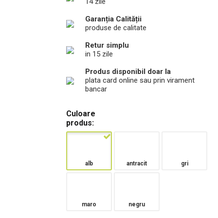
14 zile
Garanția Calității
produse de calitate
Retur simplu
in 15 zile
Produs disponibil doar la
plata card online sau prin virament
bancar
Culoare
produs:
alb
antracit
gri
maro
negru