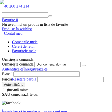
+40 268 274 214
Favorite
0
Nu aveti nici un produs în lista de favorite
Produse în wishlist
Contul meu
Comenzile mele
Cereri de retur
Favoritele mele
Urmărește comanda
Urmărește comanda
Autentifică-te
Înregistrează-te
E-mail
Parola
Resetare parola
Autentifică-te
ține-mă minte
SAU conectează-te cu:
Înregistrează-te pentru a crea un cont nou