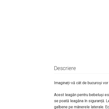
Descriere
Imaginați-vă cât de bucuroși vor 
Acest leagăn pentru bebeluși este
se poată leagăna în siguranță. L
galbene pe mânerele laterale. Ech