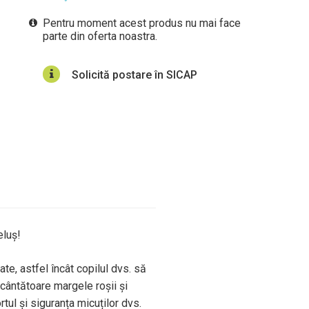
Pentru moment acest produs nu mai face
parte din oferta noastra.
Solicită postare în SICAP
eluș!
te, astfel încât copilul dvs. să
cântătoare margele roșii și
tul și siguranța micuților dvs.