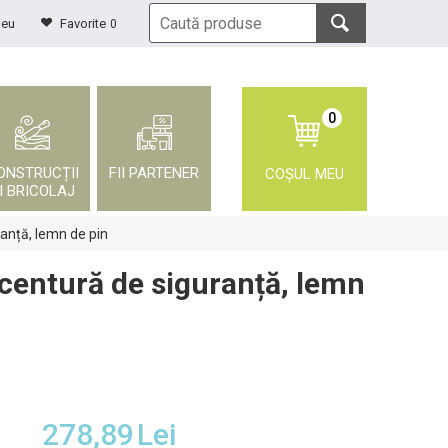
meu
Favorite
0
0
ONSTRUCȚII
FII PARTENER
COȘUL MEU
I BRICOLAJ
anță, lemn de pin
centură de siguranță, lemn
278,89
Lei