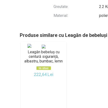
Greutate:
2.2 K
Material:
polie
Produse similare cu Leagăn de bebeluși 
Leagăn bebeluș cu
centură siguranță,
albastru, bumbac, lemn
In stoc
222,64
Lei