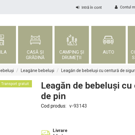
Contul 
Intră în cont
ILA
CASĂ ȘI
CAMPING ȘI
AUTO
C
GRĂDINĂ
DRUMEȚII
S
/
/
bebeluși
Leagăne bebeluși
Leagăn de bebeluși cu centură de sigur
Leagăn de bebeluși cu 
Transport gratuit
de pin
Cod produs:
v-93143
Livrare