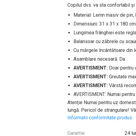
Copilul dvs. va sta confortabil și
Material: Lemn masiv de pin,
Dimensiuni: 31 x 31 x 180 cm (
Lungimea frânghiei este regla
Balansoar cu zăbrele cu scau
Cu mărgele încântătoare din l
Asamblare necesară: Da
AVERTISMENT:
Doar pentru u
AVERTISMENT:
Greutate max
AVERTISMENT:
Vârstă recom
AVERTISMENT: Numai pentru 
Atenție Numai pentru uz domestic
lungă. Pericol de strangulare! Vâ
Informatii conformitate produs
Garantie:
24 lu