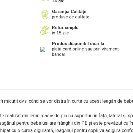
14 zile
Garanția Calității
produse de calitate
Retur simplu
in 15 zile
Produs disponibil doar la
plata card online sau prin virament
bancar
fi micuții dvs. când se vor distra în curte cu acest leagăn de beb
 realizat din lemn masiv de pin cu suporturi în față, lateral și spa
eagănul pentru bebeluși are frânghii din PE și este prevăzut cu în
ipat cu o curea siguranță, leagănul pentru copii va asigura confor