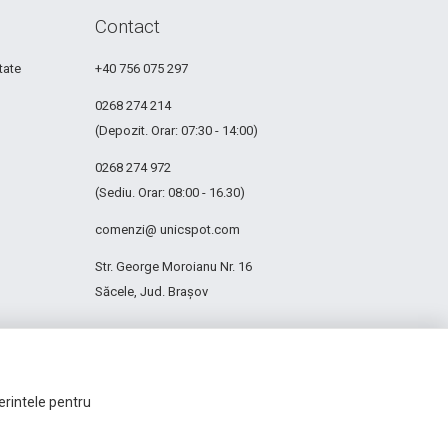
Contact
tate
+40 756 075 297
0268 274 214
(Depozit. Orar: 07:30 - 14:00)
0268 274 972
(Sediu. Orar: 08:00 - 16.30)
comenzi@ unicspot.com
Str. George Moroianu Nr. 16
Săcele, Jud. Brașov
ferintele pentru