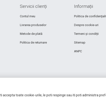
Servicii clienți
Informații
Contul meu
Politica de confidenţiali
Livrarea produselor
Despre cookie-uri
Metode de plată
Termeni și condiții
Politica de returnare
Sitemap
ANPC
i accepta toate cookie-urile, le poti respinge sau iti poti administra pre
Autoritatea Națională pentru Protecția Consumatorilor