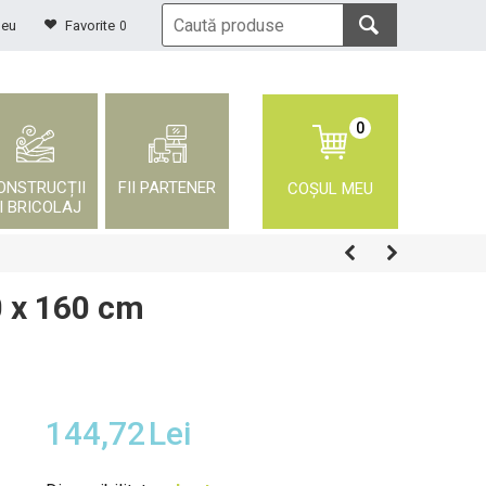
meu
Favorite
0
0
ONSTRUCȚII
FII PARTENER
COȘUL MEU
I BRICOLAJ
0 x 160 cm
144,72
Lei