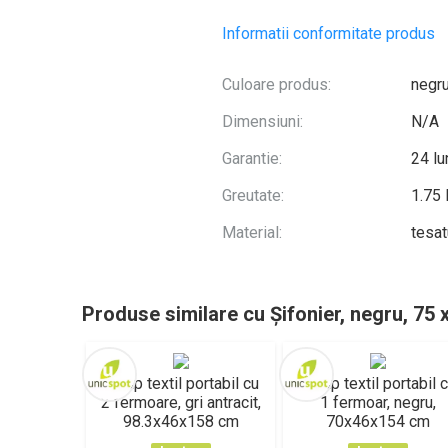
Informatii conformitate produs
Culoare produs:
negr
Dimensiuni:
N/A
Garantie:
24 lu
Greutate:
1.75
Material:
tesat
Produse similare cu Șifonier, negru, 75 
Dulap textil portabil cu
Dulap textil portabil 
2 fermoare, gri antracit,
1 fermoar, negru,
98.3x46x158 cm
70x46x154 cm