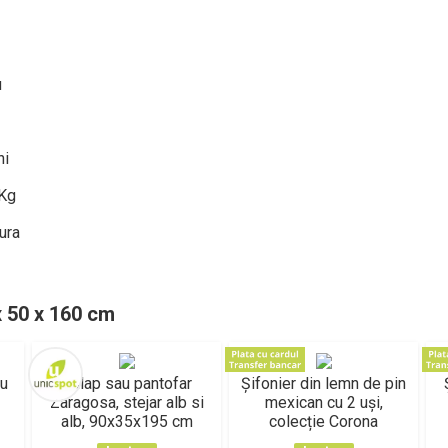
u
ni
 Kg
ura
x 50 x 160 cm
cu
Dulap sau pantofar
Șifonier din lemn de pin
Zaragosa, stejar alb si
mexican cu 2 uși,
alb, 90x35x195 cm
colecție Corona