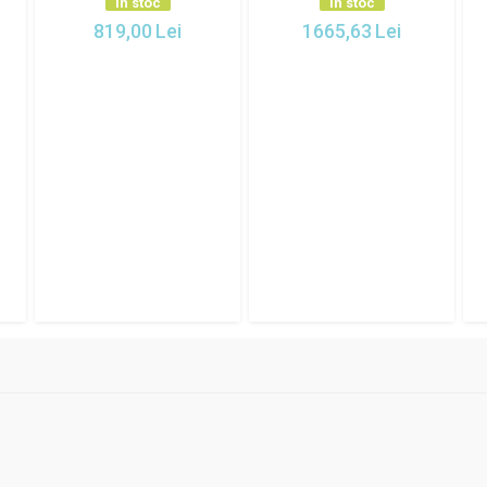
In stoc
In stoc
819,00
Lei
1665,63
Lei