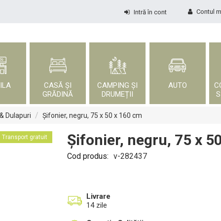
Contul 
Intră în cont
ILA
CASĂ ȘI
CAMPING ȘI
AUTO
C
GRĂDINĂ
DRUMEȚII
S
/
 & Dulapuri
Șifonier, negru, 75 x 50 x 160 cm
Șifonier, negru, 75 x 5
Transport gratuit
Cod produs:
v-282437
Livrare
14 zile