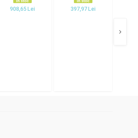
In stoc
In stoc
908,65
Lei
397,97
Lei
48