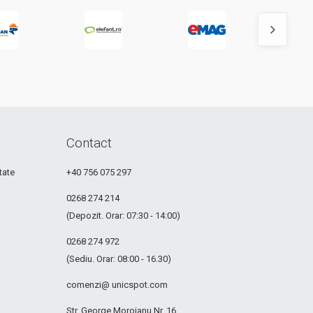
Contact
tate
+40 756 075 297
0268 274 214
(Depozit. Orar: 07:30 - 14:00)
0268 274 972
(Sediu. Orar: 08:00 - 16.30)
comenzi@ unicspot.com
Str. George Moroianu Nr. 16