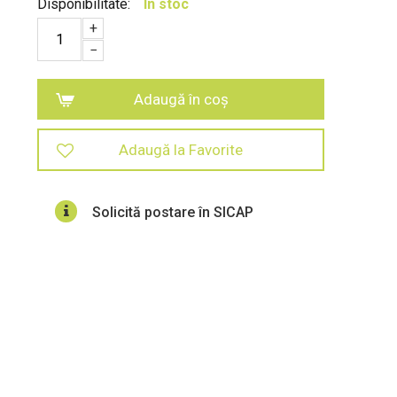
Disponibilitate:
In stoc
+
−
Adaugă în coș
Adaugă la Favorite
Solicită postare în SICAP