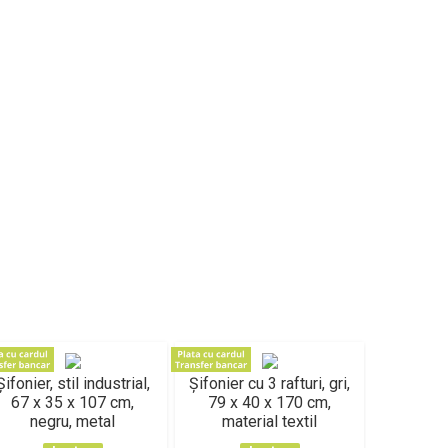
Șifonier, stil industrial,
Șifonier cu 3 rafturi, gri,
Șifonier c
67 x 35 x 107 cm,
79 x 40 x 170 cm,
110 x 
negru, metal
material textil
mate