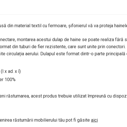
usă din material textil cu fermoare, șifonierul vă va proteja hainel
onectare, montarea acestui dulap de haine se poate realiza fără s
rmat din tuburi de fier rezistente, care sunt unite prin conectori.
te circulația aerului. Dulapul este format dintr-o parte principală
 x ad. x î)
ster 100%
 răsturnarea, acest produs trebuie utilizat împreună cu dispozi
nirea răsturnării mobilierului tău pot fi găsite
aici