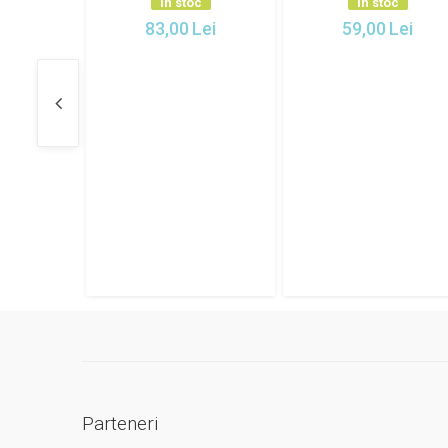
In stoc
In stoc
83,00
Lei
59,00
Lei
Parteneri