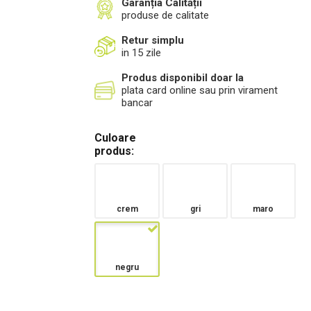
Garanția Calității
produse de calitate
Retur simplu
in 15 zile
Produs disponibil doar la
plata card online sau prin virament
bancar
Culoare
produs:
crem
gri
maro
negru