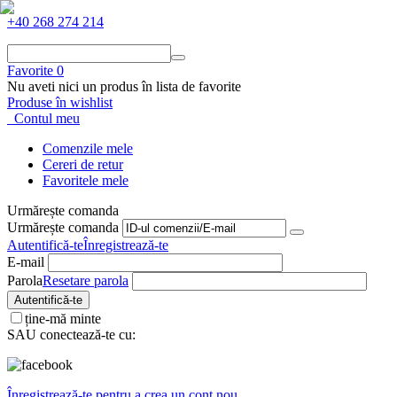
+40 268 274 214
Favorite
0
Nu aveti nici un produs în lista de favorite
Produse în wishlist
Contul meu
Comenzile mele
Cereri de retur
Favoritele mele
Urmărește comanda
Urmărește comanda
Autentifică-te
Înregistrează-te
E-mail
Parola
Resetare parola
Autentifică-te
ține-mă minte
SAU conectează-te cu:
Înregistrează-te pentru a crea un cont nou