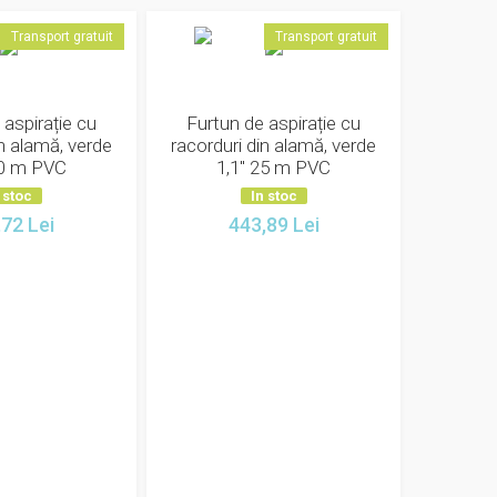
Transport gratuit
Transport gratuit
 aspirație cu
Furtun de aspirație cu
in alamă, verde
racorduri din alamă, verde
20 m PVC
1,1" 25 m PVC
 stoc
In stoc
,72
Lei
443,89
Lei