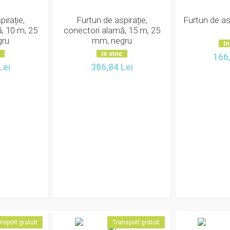
irație,
Furtun de aspirație,
Furtun de asp
, 10 m, 25
conectori alamă, 15 m, 25
gru
mm, negru
In
c
In stoc
166
Lei
386,84
Lei
nsport gratuit
Transport gratuit