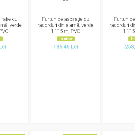
irație cu
Furtun de aspirație cu
Furtun de
lamă, verde
racorduri din alamă, verde
racorduri d
 PVC
1,1" 5 m, PVC
1,1" 
c
In stoc
In
Lei
186,46
Lei
258