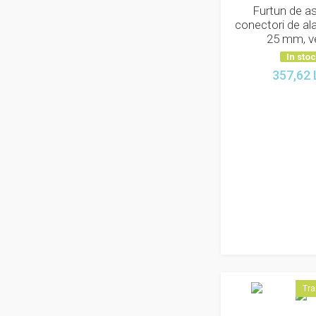
Furtun de asp
conectori de al
25 mm, v
In sto
357,62
Tra