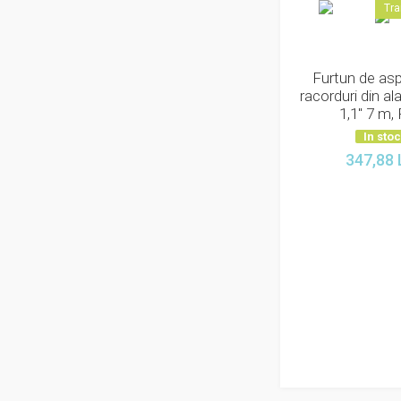
Tra
Furtun de asp
racorduri din a
1,1" 7 m,
In sto
347,88