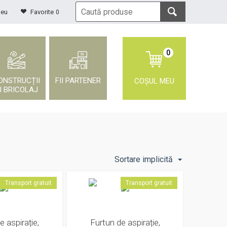
meu
Favorite
0
0
ONSTRUCȚII
FII PARTENER
COȘUL MEU
I BRICOLAJ
Sortare implicită
Transport gratuit
Transport gratuit
e aspirație,
Furtun de aspirație,