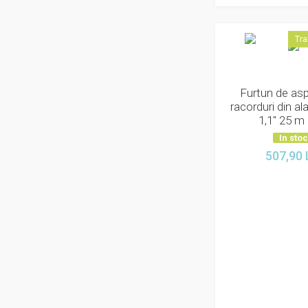
Tra
Furtun de asp
racorduri din a
1,1" 25 m
In sto
507,90