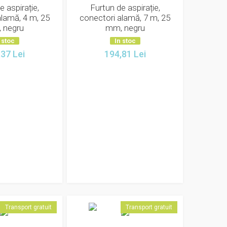
e aspirație,
Furtun de aspirație,
alamă, 4 m, 25
conectori alamă, 7 m, 25
 negru
mm, negru
 stoc
In stoc
,37
Lei
194,81
Lei
Transport gratuit
Transport gratuit