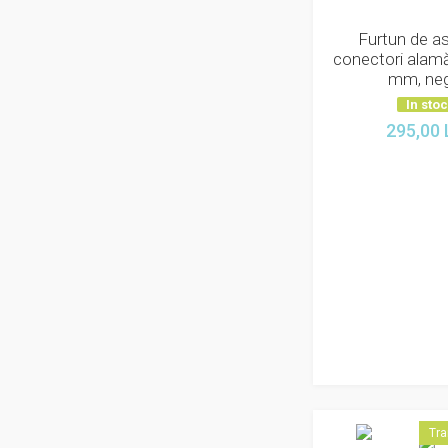
Furtun de asp
conectori alamă
mm, ne
In sto
295,00
Tra