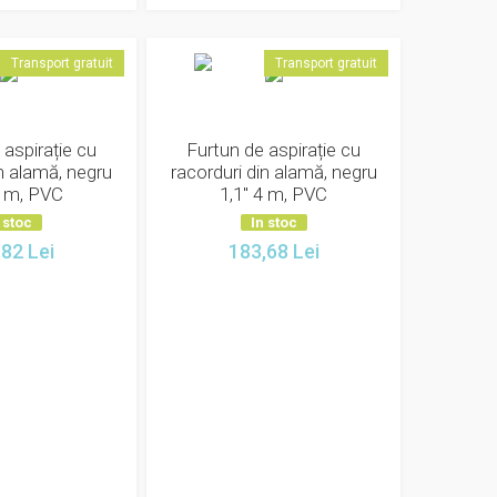
Transport gratuit
Transport gratuit
 aspirație cu
Furtun de aspirație cu
in alamă, negru
racorduri din alamă, negru
3 m, PVC
1,1" 4 m, PVC
 stoc
In stoc
,82
Lei
183,68
Lei