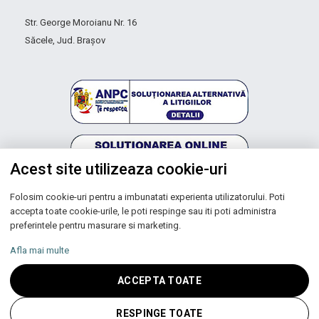
Str. George Moroianu Nr. 16
Săcele, Jud. Brașov
Acest site utilizeaza cookie-uri
Folosim cookie-uri pentru a imbunatati experienta utilizatorului. Poti
Autoritatea Națională pentru Protecția Consumatorilor
accepta toate cookie-urile, le poti respinge sau iti poti administra
preferintele pentru masurare si marketing.
Afla mai multe
Copyright © 2026 UNIC SPOT RO S.R.L.
ACCEPTA TOATE
CUI: RO 13753590, Reg. Com. J200100027208
RESPINGE TOATE