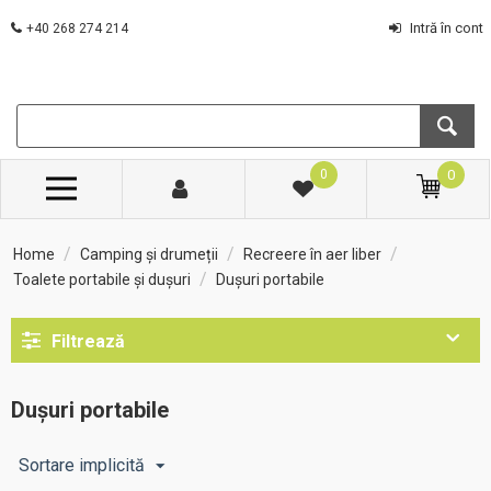
Intră în cont
+40 268 274 214
0
0
/
/
/
Home
Camping și drumeții
Recreere în aer liber
/
Toalete portabile și dușuri
Dușuri portabile
Filtrează
Dușuri portabile
Sortare implicită