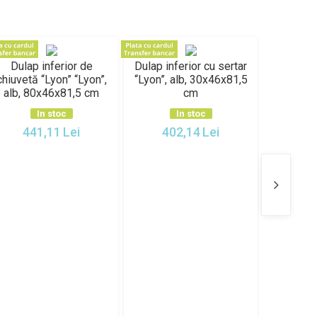
Dulap inferior de
Dulap inferior cu sertar
Dulap inf
chiuvetă “Lyon” “Lyon”,
“Lyon”, alb, 30x46x81,5
“Lyon”, 
alb, 80x46x81,5 cm
cm
30x4
In stoc
In stoc
441,11
Lei
402,14
Lei
36