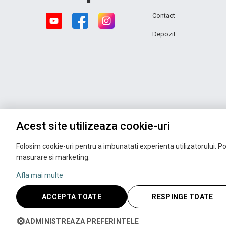
Contact
Depozit
Acest site utilizeaza cookie-uri
Folosim cookie-uri pentru a imbunatati experienta utilizatorului. Pot
masurare si marketing.
Afla mai multe
ACCEPTA TOATE
RESPINGE TOATE
Copyright © 2026 UNIC SPOT RO S.R.L.
CUI: RO 13753590, Reg. Com. J200100027208
⚙
ADMINISTREAZA PREFERINTELE