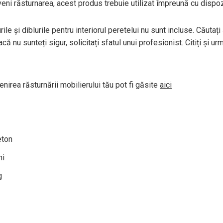
veni răsturnarea, acest produs trebuie utilizat împreună cu dispo
ile și diblurile pentru interiorul peretelui nu sunt incluse. Căutați și
că nu sunteți sigur, solicitați sfatul unui profesionist. Citiți și ur
nirea răsturnării mobilierului tău pot fi găsite
aici
eton
ni
g