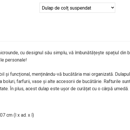
icrounde, cu designul său simplu, vă îmbunătățește spațiul din b
le personale!
l și funcțional, menținându-vă bucătăria mai organizată. Dulapul a
 boluri, farfurii, vase și alte accesorii de bucătărie. Rafturile su
ate. În plus, acest dulap este ușor de curățat cu o cârpă umedă.
7 cm (l x ad. x î)