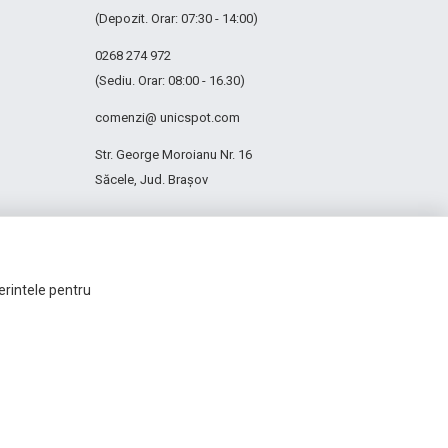
(Depozit. Orar: 07:30 - 14:00)
0268 274 972
(Sediu. Orar: 08:00 - 16.30)
comenzi@ unicspot.com
Str. George Moroianu Nr. 16
Săcele, Jud. Brașov
ferintele pentru