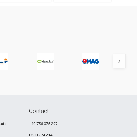
Contact
tate
+40 756 075 297
0268 274 214