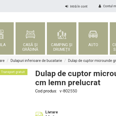
Contul 
Intră în cont
ILA
CASĂ ȘI
CAMPING ȘI
AUTO
C
GRĂDINĂ
DRUMEȚII
S
/
/
are
Dulapuri inferioare de bucatarie
Dulap de cuptor microunde g
Dulap de cuptor micro
Transport gratuit
cm lemn prelucrat
Cod produs:
v-802550
Livrare