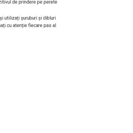
zitivul de prindere pe perete
 utilizați șuruburi și dibluri
mați cu atenție fiecare pas al