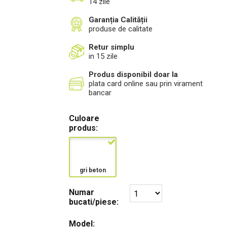
14 zile
Garanția Calității
produse de calitate
Retur simplu
in 15 zile
Produs disponibil doar la
plata card online sau prin virament
bancar
Culoare
produs:
gri beton
Numar
bucati/piese:
Model: