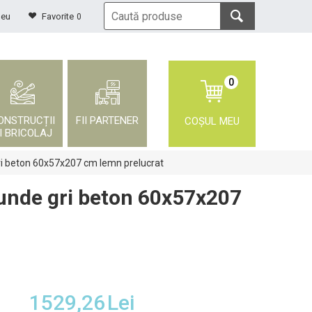
meu
Favorite
0
0
ONSTRUCȚII
FII PARTENER
COȘUL MEU
I BRICOLAJ
ri beton 60x57x207 cm lemn prelucrat
unde gri beton 60x57x207
1529,26
Lei