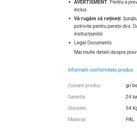
AVERTISMENT
: Pentru a pre
inclus
Vă rugăm să rețineți:
Șurubur
potrivite pentru pereții dvs. Da
instrucțiunilor.
Legal Documents:
Mai multe detalii despre preve
Informatii conformitate produs
Culoare produs:
gri b
Garantie:
24 lu
Greutate:
54 K
Material:
PAL