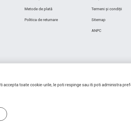
Metode de plată
Termeni și condiții
Politica de returnare
Sitemap
ANPC
i accepta toate cookie-urile, le poti respinge sau iti poti administra pre
Autoritatea Națională pentru Protecția Consumatorilor