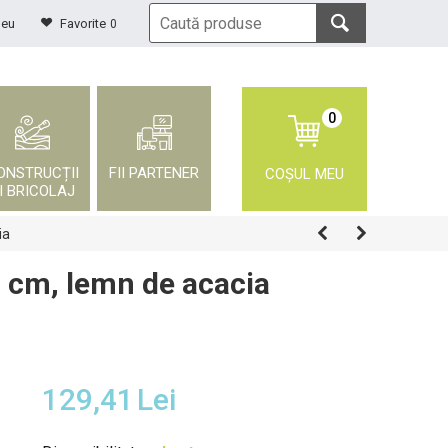
meu
Favorite
0
0
ONSTRUCȚII
FII PARTENER
COȘUL MEU
I BRICOLAJ
ia
0 cm, lemn de acacia
129,41
Lei