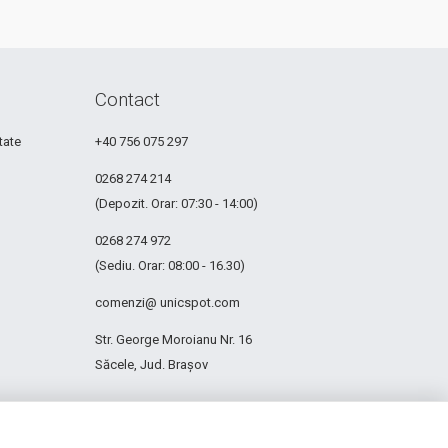
Contact
tate
+40 756 075 297
0268 274 214
(Depozit. Orar: 07:30 - 14:00)
0268 274 972
(Sediu. Orar: 08:00 - 16.30)
comenzi@ unicspot.com
Str. George Moroianu Nr. 16
Săcele, Jud. Brașov