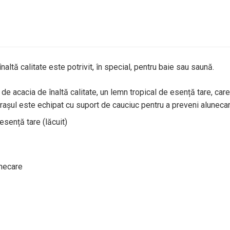
altă calitate este potrivit, în special, pentru baie sau saună.
de acacia de înaltă calitate, un lemn tropical de esență tare, care
orașul este echipat cu suport de cauciuc pentru a preveni aluneca
sență tare (lăcuit)
unecare