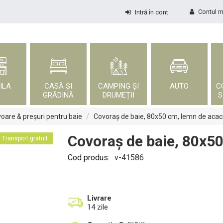
Contul 
Intră în cont
ILA
CASĂ ȘI
CAMPING ȘI
AUTO
C
GRĂDINĂ
DRUMEȚII
S
/
oare & preșuri pentru baie
Covoraș de baie, 80x50 cm, lemn de acac
Covoraș de baie, 80x5
Transport gratuit
Cod produs:
v-41586
Livrare
14 zile