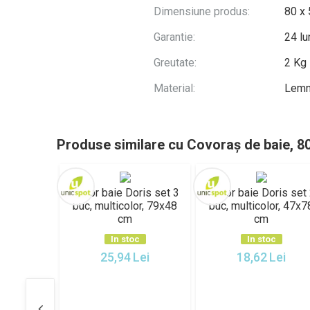
Dimensiune produs:
80 x
Garantie:
24 lu
Greutate:
2 Kg
Material:
Lem
Produse similare cu Covoraș de baie, 8
Covor baie Doris set 3
Covor baie Doris set
buc, multicolor, 79x48
buc, multicolor, 47x7
cm
cm
In stoc
In stoc
25,94
Lei
18,62
Lei