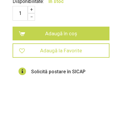
Disponibilitate:
In stoc
+
−
Adaugă în coș
Adaugă la Favorite
Solicită postare în SICAP