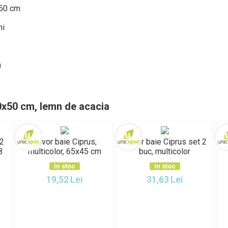
 50 cm
ni
n
0x50 cm, lemn de acacia
 2
Covor baie Ciprus,
Covor baie Ciprus set 2
C
8
multicolor, 65x45 cm
buc, multicolor
In stoc
In stoc
19,52
Lei
31,63
Lei