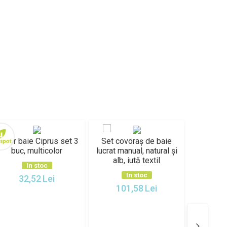
ovor baie Ciprus set 3
Set covoraș de baie
Set covo
buc, multicolor
lucrat manual, natural și
manual, n
alb, iută textil
iu
In stoc
In stoc
32,52
Lei
101,58
Lei
10