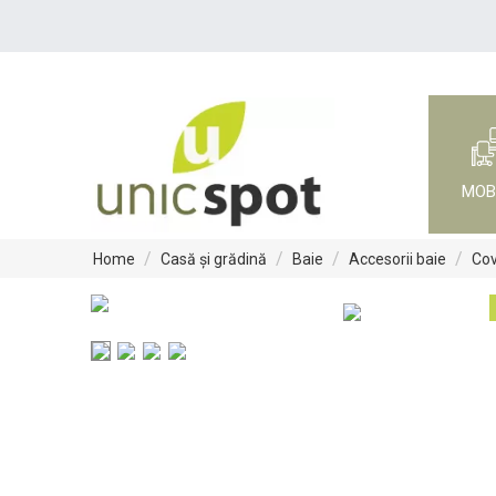
MOB
/
/
/
/
Home
Casă și grădină
Baie
Accesorii baie
Cov