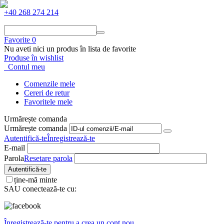
+40 268 274 214
Favorite
0
Nu aveti nici un produs în lista de favorite
Produse în wishlist
Contul meu
Comenzile mele
Cereri de retur
Favoritele mele
Urmărește comanda
Urmărește comanda
Autentifică-te
Înregistrează-te
E-mail
Parola
Resetare parola
Autentifică-te
ține-mă minte
SAU conectează-te cu:
Înregistrează-te pentru a crea un cont nou