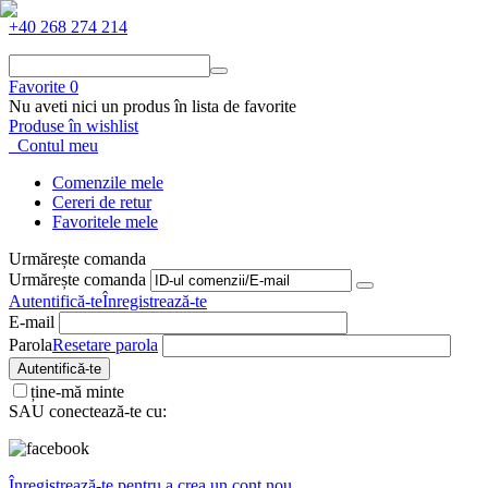
+40 268 274 214
Favorite
0
Nu aveti nici un produs în lista de favorite
Produse în wishlist
Contul meu
Comenzile mele
Cereri de retur
Favoritele mele
Urmărește comanda
Urmărește comanda
Autentifică-te
Înregistrează-te
E-mail
Parola
Resetare parola
Autentifică-te
ține-mă minte
SAU conectează-te cu:
Înregistrează-te pentru a crea un cont nou