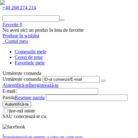
+40 268 274 214
Favorite
0
Nu aveti nici un produs în lista de favorite
Produse în wishlist
Contul meu
Comenzile mele
Cereri de retur
Favoritele mele
Urmărește comanda
Urmărește comanda
Autentifică-te
Înregistrează-te
E-mail
Parola
Resetare parola
Autentifică-te
ține-mă minte
SAU conectează-te cu:
Înregistrează-te pentru a crea un cont nou