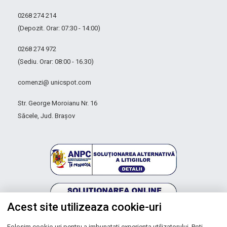
0268 274 214
(Depozit. Orar: 07:30 - 14:00)
0268 274 972
(Sediu. Orar: 08:00 - 16.30)
comenzi@ unicspot.com
Str. George Moroianu Nr. 16
Săcele, Jud. Brașov
Acest site utilizeaza cookie-uri
Folosim cookie-uri pentru a imbunatati experienta utilizatorului. Poti