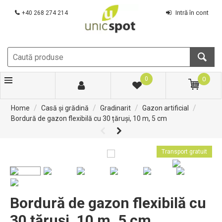
Intră în cont
+40 268 274 214
0
0
/
/
/
/
Home
Casă și grădină
Gradinarit
Gazon artificial
Bordură de gazon flexibilă cu 30 țăruși, 10 m, 5 cm
Transport gratuit
Bordură de gazon flexibilă cu
30 țăruși, 10 m, 5 cm