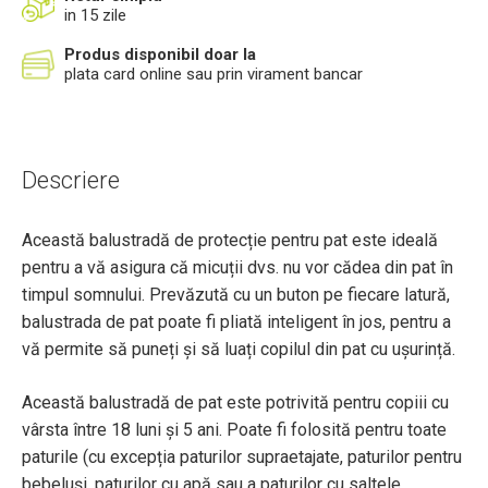
in 15 zile
Produs disponibil doar la
plata card online sau prin virament bancar
Descriere
Această balustradă de protecție pentru pat este ideală
pentru a vă asigura că micuții dvs. nu vor cădea din pat în
timpul somnului. Prevăzută cu un buton pe fiecare latură,
balustrada de pat poate fi pliată inteligent în jos, pentru a
vă permite să puneți și să luați copilul din pat cu ușurință.
Această balustradă de pat este potrivită pentru copiii cu
vârsta între 18 luni și 5 ani. Poate fi folosită pentru toate
paturile (cu excepția paturilor supraetajate, paturilor pentru
bebeluși, paturilor cu apă sau a paturilor cu saltele