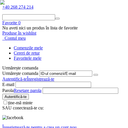
+40 268 274 214
Favorite
0
Nu aveti nici un produs în lista de favorite
Produse în wishlist
Contul meu
Comenzile mele
Cereri de retur
Favoritele mele
Urmărește comanda
Urmărește comanda
Autentifică-te
Înregistrează-te
E-mail
Parola
Resetare parola
Autentifică-te
ține-mă minte
SAU conectează-te cu:
Înregistrează-te pentru a crea un cont nou