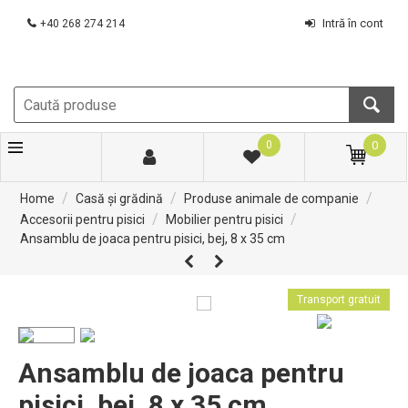
Intră în cont
+40 268 274 214
0
0
/
/
/
Home
Casă și grădină
Produse animale de companie
/
/
Accesorii pentru pisici
Mobilier pentru pisici
Ansamblu de joaca pentru pisici, bej, 8 x 35 cm
Transport gratuit
Ansamblu de joaca pentru
pisici, bej, 8 x 35 cm