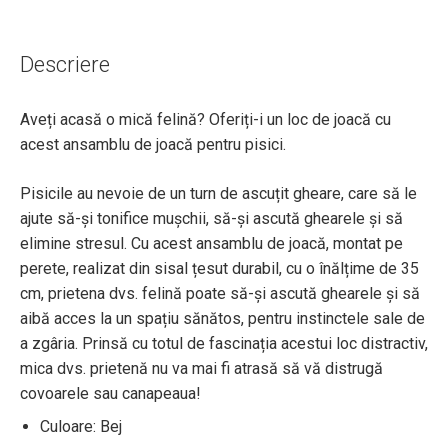
Descriere
Aveți acasă o mică felină? Oferiți-i un loc de joacă cu
acest ansamblu de joacă pentru pisici.
Pisicile au nevoie de un turn de ascuțit gheare, care să le
ajute să-și tonifice mușchii, să-și ascută ghearele și să
elimine stresul. Cu acest ansamblu de joacă, montat pe
perete, realizat din sisal țesut durabil, cu o înălțime de 35
cm, prietena dvs. felină poate să-și ascută ghearele și să
aibă acces la un spațiu sănătos, pentru instinctele sale de
a zgâria. Prinsă cu totul de fascinația acestui loc distractiv,
mica dvs. prietenă nu va mai fi atrasă să vă distrugă
covoarele sau canapeaua!
Culoare: Bej