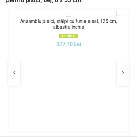
pentru pisici, bej, 8 x 35 cm
Ansamblu pisici, stâlpi cu funie sisal, 125 cm,
albastru închis
In stoc
377,10
Lei