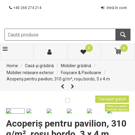
Intră în cont
+40 268 274 214
0
0
/
/
/
Home
Casă și grădină
Mobilier grădină
/
/
Mobilier relaxare exterior
Foişoare & Pavilioane
Acoperiș pentru pavilion, 310 g/m², roșu bordo, 3 x 4 m
Transport gratuit
Acoperiș pentru pavilion, 310
g/m², roșu bordo, 3 x 4 m