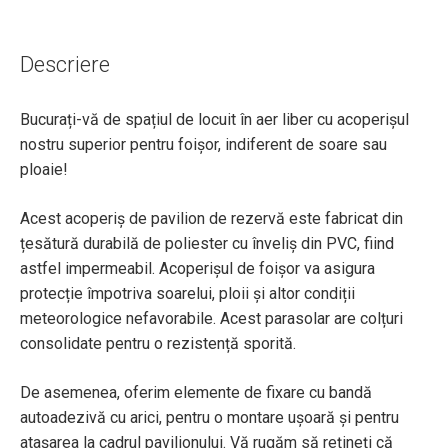
Descriere
Bucurați-vă de spațiul de locuit în aer liber cu acoperișul
nostru superior pentru foișor, indiferent de soare sau
ploaie!
Acest acoperiș de pavilion de rezervă este fabricat din
țesătură durabilă de poliester cu înveliș din PVC, fiind
astfel impermeabil. Acoperișul de foișor va asigura
protecție împotriva soarelui, ploii și altor condiții
meteorologice nefavorabile. Acest parasolar are colțuri
consolidate pentru o rezistență sporită.
De asemenea, oferim elemente de fixare cu bandă
autoadezivă cu arici, pentru o montare ușoară și pentru
atașarea la cadrul pavilionului. Vă rugăm să rețineți că