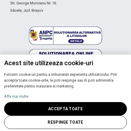
Str. George Moroianu Nr. 16
Săcele, Jud. Brașov
Acest site utilizeaza cookie-uri
Folosim cookie-uri pentru a imbunatati experienta utilizatorului. Poti
Autoritatea Națională pentru Protecția Consumatorilor
accepta toate cookie-urile, le poti respinge sau iti poti administra
preferintele pentru masurare si marketing.
Afla mai multe
Copyright © 2026 UNIC SPOT RO S.R.L.
ACCEPTA TOATE
CUI: RO 13753590, Reg. Com. J200100027208
RESPINGE TOATE