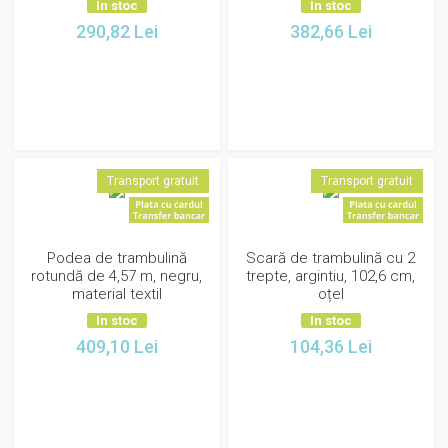
In stoc
In stoc
290,82
Lei
382,66
Lei
Transport gratuit
Transport gratuit
Podea de trambulină
Scară de trambulină cu 2
rotundă de 4,57 m, negru,
trepte, argintiu, 102,6 cm,
material textil
oțel
In stoc
In stoc
409,10
Lei
104,36
Lei