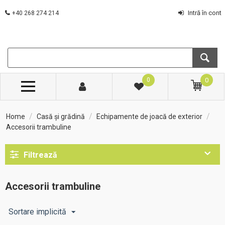
Intră în cont
+40 268 274 214
0
0
/
/
/
Home
Casă și grădină
Echipamente de joacă de exterior
Accesorii trambuline
Filtrează
Accesorii trambuline
Sortare implicită