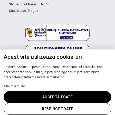
Str. George Moroianu Nr. 16
Săcele, Jud. Brașov
Acest site utilizeaza cookie-uri
Folosim cookie-uri pentru a imbunatati experienta utilizatorului. Poti
Autoritatea Națională pentru Protecția Consumatorilor
accepta toate cookie-urile, le poti respinge sau iti poti administra
preferintele pentru masurare si marketing.
Afla mai multe
Copyright © 2026 UNIC SPOT RO S.R.L.
ACCEPTA TOATE
CUI: RO 13753590, Reg. Com. J200100027208
RESPINGE TOATE