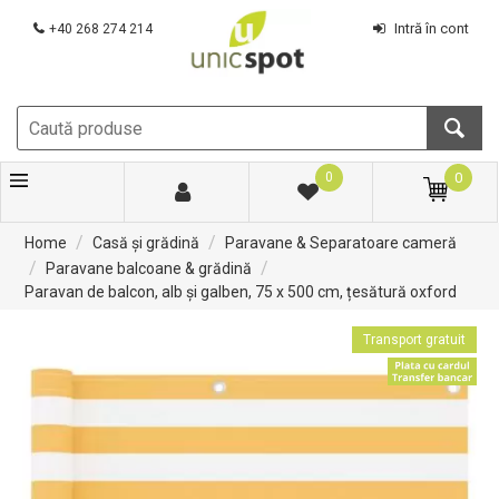
Intră în cont
+40 268 274 214
0
0
/
/
Home
Casă și grădină
Paravane & Separatoare cameră
/
/
Paravane balcoane & grădină
Paravan de balcon, alb și galben, 75 x 500 cm, țesătură oxford
Transport gratuit