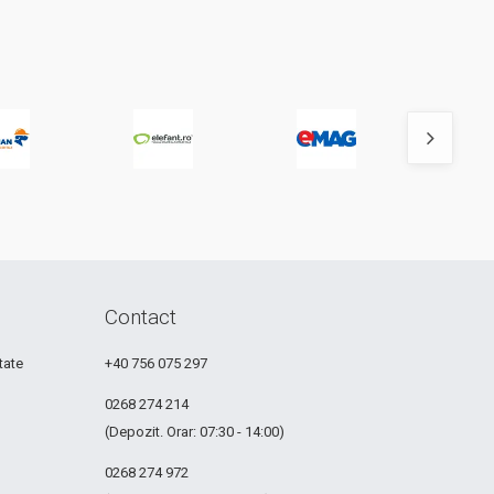
Contact
tate
+40 756 075 297
0268 274 214
(Depozit. Orar: 07:30 - 14:00)
0268 274 972