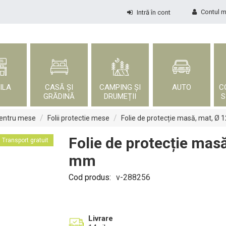
Contul 
Intră în cont
ILA
CASĂ ȘI
CAMPING ȘI
AUTO
C
GRĂDINĂ
DRUMEȚII
S
/
/
pentru mese
Folii protectie mese
Folie de protecție masă, mat, Ø
Folie de protecție mas
Transport gratuit
mm
Cod produs:
v-288256
Livrare