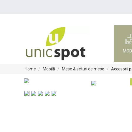
MOB
/
/
/
Home
Mobilă
Mese & seturi de mese
Accesorii 