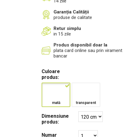
14 zile
Garanția Calității
produse de calitate
Retur simplu
in 15 zile
Produs disponibil doar la
plata card online sau prin virament
bancar
Culoare
produs:
mată
transparent
Dimensiune
produs:
Numar