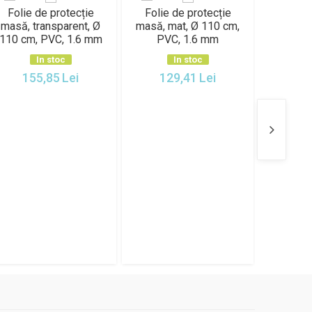
Folie de protecție
Folie de protecție
Folie 
masă, transparent, Ø
masă, mat, Ø 110 cm,
masă, t
110 cm, PVC, 1.6 mm
PVC, 1.6 mm
120 cm,
In stoc
In stoc
155,85
Lei
129,41
Lei
21