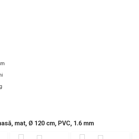
cm
ni
g
 masă, mat, Ø 120 cm, PVC, 1.6 mm