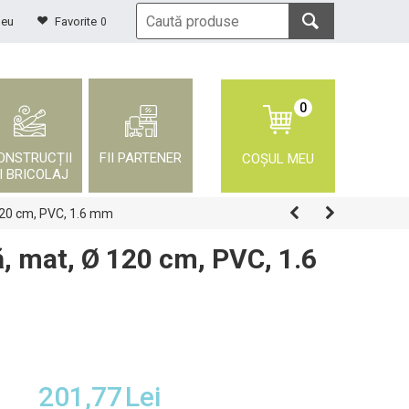
meu
Favorite
0
0
ONSTRUCȚII
FII PARTENER
COȘUL MEU
I BRICOLAJ
 120 cm, PVC, 1.6 mm
ă, mat, Ø 120 cm, PVC, 1.6
201,77
Lei