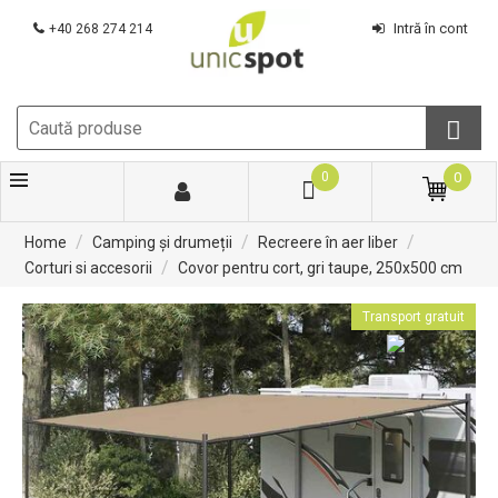
Intră în cont
+40 268 274 214
0
0
/
/
/
Home
Camping și drumeții
Recreere în aer liber
/
Corturi si accesorii
Covor pentru cort, gri taupe, 250x500 cm
Transport gratuit