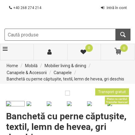
Intră în cont
+40 268 274 214
0
0
/
/
/
Home
Mobilă
Mobilier living & dining
/
/
Canapele & Accesorii
Canapele
Banchetă cu perne căptușite, textil, lemn de hevea, gri deschis
Transport gratuit
Banchetă cu perne căptușite,
textil, lemn de hevea, gri